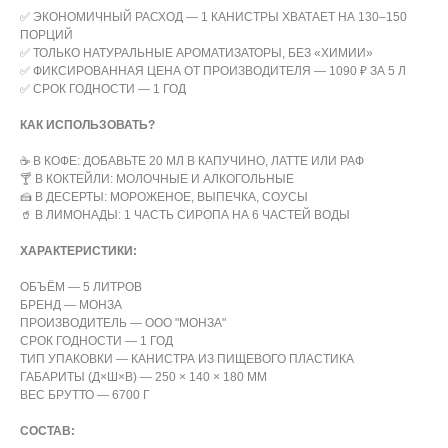
✅ ЭКОНОМИЧНЫЙ РАСХОД — 1 КАНИСТРЫ ХВАТАЕТ НА 130–150
ПОРЦИЙ
✅ ТОЛЬКО НАТУРАЛЬНЫЕ АРОМАТИЗАТОРЫ, БЕЗ «ХИМИИ»
✅ ФИКСИРОВАННАЯ ЦЕНА ОТ ПРОИЗВОДИТЕЛЯ — 1090 ₽ ЗА 5 Л
✅ СРОК ГОДНОСТИ — 1 ГОД
КАК ИСПОЛЬЗОВАТЬ?
☕ В КОФЕ: ДОБАВЬТЕ 20 МЛ В КАПУЧИНО, ЛАТТЕ ИЛИ РАФ
🍸 В КОКТЕЙЛИ: МОЛОЧНЫЕ И АЛКОГОЛЬНЫЕ
🍰 В ДЕСЕРТЫ: МОРОЖЕНОЕ, ВЫПЕЧКА, СОУСЫ
🥤 В ЛИМОНАДЫ: 1 ЧАСТЬ СИРОПА НА 6 ЧАСТЕЙ ВОДЫ
ХАРАКТЕРИСТИКИ:
ОБЪЁМ — 5 ЛИТРОВ
БРЕНД — МОНЗА
ПРОИЗВОДИТЕЛЬ — ООО "МОНЗА"
СРОК ГОДНОСТИ — 1 ГОД
ТИП УПАКОВКИ — КАНИСТРА ИЗ ПИЩЕВОГО ПЛАСТИКА
ГАБАРИТЫ (Д×Ш×В) — 250 × 140 × 180 ММ
ВЕС БРУТТО — 6700 Г
СОСТАВ: